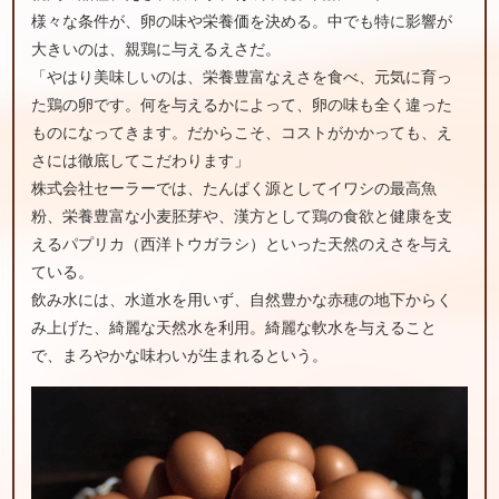
様々な条件が、卵の味や栄養価を決める。中でも特に影響が
大きいのは、親鶏に与えるえさだ。
「やはり美味しいのは、栄養豊富なえさを食べ、元気に育っ
た鶏の卵です。何を与えるかによって、卵の味も全く違った
ものになってきます。だからこそ、コストがかかっても、え
さには徹底してこだわります」
株式会社セーラーでは、たんぱく源としてイワシの最高魚
粉、栄養豊富な小麦胚芽や、漢方として鶏の食欲と健康を支
えるパプリカ（西洋トウガラシ）といった天然のえさを与え
ている。
飲み水には、水道水を用いず、自然豊かな赤穂の地下からく
み上げた、綺麗な天然水を利用。綺麗な軟水を与えること
で、まろやかな味わいが生まれるという。