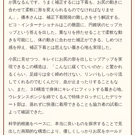
が異なるんです。うまく補正するには下着も、お尻の動きに
合わせて柔軟に形を変えられるものでなければなりませ
ん」。播本さんは、補正下着開発の難しさをそう解説する。
ピコ・インターナショナルはこの難題に、円錐状のヒップカ
ップという答えを出した。重なりを持たせることで柔軟な動
きを可能にし、体の動きに合わせた補正ができる。しめつけ
感を抑え、補正下着とは思えない履き心地も実現した。
小尻に見せつつ、キレイにお尻の形を出しヒップアップを実
現できるこの構造は、「こんなに緩くていいのか」と驚かれ
るくらい、足繰りは全く締め付けない。リンパもしっかり流
してくれるのでむくんだり、血が止まったりすることもな
い。また、３D構造で身体にキレイにフィットする履き心地。
ウレタンスポンジを綿でくるんで特殊クロッチにしたデリケ
ート部は、蒸れずに快適に着用できることも協力者の試着に
よって確認できた。
科学的根拠をベースに、本当に良いものを探求することで見
出した画期的な構造により、優しくしっかりお尻をホールド