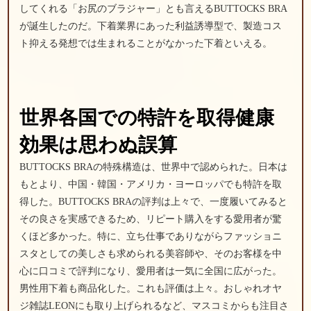
してくれる「お尻のブラジャー」とも言えるBUTTOCKS BRA
が誕生したのだ。下着業界にあった利益誘導型で、製造コス
ト抑える発想では生まれることがなかった下着といえる。
世界各国での
特許を取得
健康
効果は思わぬ誤算
BUTTOCKS BRAの特殊構造は、世界中で認められた。日本は
もとより、中国・韓国・アメリカ・ヨーロッパでも特許を取
得した。BUTTOCKS BRAの評判は上々で、一度履いてみると
その良さを実感できるため、リピート購入をする愛用者が驚
くほど多かった。特に、立ち仕事でありながらファッショニ
スタとしての美しさも求められる美容師や、そのお客様を中
心に口コミで評判になり、愛用者は一気に全国に広がった。
男性用下着も商品化した。これも評価は上々。おしゃれオヤ
ジ雑誌LEONにも取り上げられるなど、マスコミからも注目さ