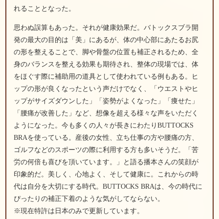
れることとなった。
思わぬ誤算もあった。それが健康効果だ。バトックスブラ開
発の最大の目的は「美」にあるが、体の中心部にあたるお尻
の形を整えることで、脚や骨盤の位置も補正されるため、全
身のバランスを整える効果も期待され、整体の現場では、体
をほぐす際に補助用の道具として使われている例もある。ヒ
ップの形が良くなったという声だけでなく、「ウエストやヒ
ップがサイズダウンした」「姿勢がよくなった」「痩せた」
「腰痛が改善した」など、想像を超える様々な声をいただく
ようになった。今も多くの人々が長きにわたりBUTTOCKS
BRAを使っている。産後の女性、立ち仕事の方や腰痛の方、
ゴルフなどのスポーツの際に利用する方も多いそうだ。「苦
労の何倍も喜びを頂いています。」と語る播本さんの笑顔が
印象的だ。美しく、心地よく、そして健康に。これからの時
代は自分を大切にする時代。BUTTOCKS BRAは、今の時代に
ぴったりの補正下着のような気がしてならない。
※現在特許は日本のみで更新しています。