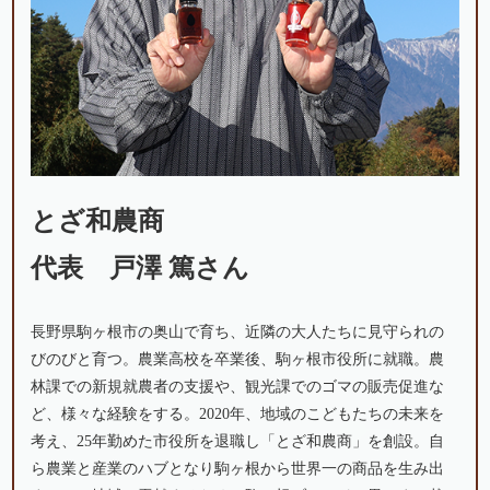
とざ和農商
代表
戸澤 篤さん
長野県駒ヶ根市の奥山で育ち、近隣の大人たちに見守られの
びのびと育つ。農業高校を卒業後、駒ヶ根市役所に就職。農
林課での新規就農者の支援や、観光課でのゴマの販売促進な
ど、様々な経験をする。2020年、地域のこどもたちの未来を
考え、25年勤めた市役所を退職し「とざ和農商」を創設。自
ら農業と産業のハブとなり駒ヶ根から世界一の商品を生み出