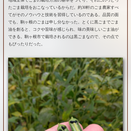
地域全体でごまの栽培方法の基準をつくり、それにのっとっ
たごま栽培をおこなっているからだ。約30軒のごま農家すべ
てがそのノウハウと技術を習得しているのである。品質の面
でも、駒ヶ根のごまは申し分なかった。とくに黒ごまでごま
油を創ると、コクや旨味が感じられ、味の美味しいごま油が
できる。駒ヶ根市で栽培されるのは黒ごまなので、その点で
もぴったりだった。