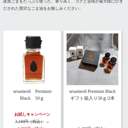
産黒ごまをたっぷり使った、香り高く、コクと旨味が最大限にひき
だされた贅沢なごま油をお愉しみください。
sesameoil Premium
sesameoil Premium Black
Black
50ｇ
ギフト箱入り
50ｇ/2本
お試しキャンペーン
3,240円（税込）
→