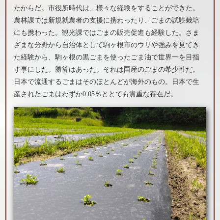
たからだ。市役所時代は、様々な経験をすることができた。
農林課では新規就農者の支援に携わったり、ごまの試験栽培
にも携わった。観光課ではごまの販売促進も経験した。さま
ざまな分野から自治体として駒ヶ根市のウリや強みを見てき
た経験から、駒ヶ根の黒ごまを使ったごま油で世界一を目指
す事にした。勝算はあった。それは国産のごまの希少性だ。
日本で流通するごまはそのほとんどが海外のもの。日本で生
産されたごまはわずか0.05％ととても貴重な存在だ。