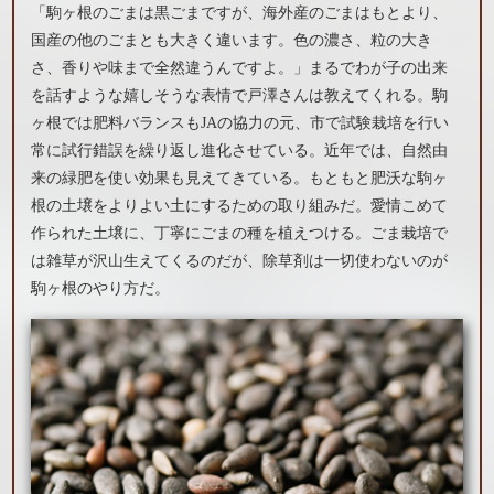
「駒ヶ根のごまは黒ごまですが、海外産のごまはもとより、
国産の他のごまとも大きく違います。色の濃さ、粒の大き
さ、香りや味まで全然違うんですよ。」まるでわが子の出来
を話すような嬉しそうな表情で戸澤さんは教えてくれる。駒
ヶ根では肥料バランスもJAの協力の元、市で試験栽培を行い
常に試行錯誤を繰り返し進化させている。近年では、自然由
来の緑肥を使い効果も見えてきている。もともと肥沃な駒ヶ
根の土壌をよりよい土にするための取り組みだ。愛情こめて
作られた土壌に、丁寧にごまの種を植えつける。ごま栽培で
は雑草が沢山生えてくるのだが、除草剤は一切使わないのが
駒ヶ根のやり方だ。