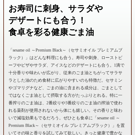
お寿司に刺身、
サラダや
デザート
にも合う！
食卓を彩る健康ごま油
「sesame oil ～Premium Black～（セサミオイル プレミアムブ
ラック）」はどんな料理にも合う。寿司や刺身、ローストビ
ーフやピザやサラダ、アイスなどのデザートにも合う。1滴で
十分香りや味わいが広がり、従来のごま油とちがってサラサ
ラとした油のため食材に広がりやすいのも特徴だ。セサミン
やゴマリグナなど、ごまの油に含まれる成分は、ごまとして
ではなくごま油として摂取する方がたっぷりとれる。特に一
番搾りのごま油は、2番絞りや3番絞りのごま油の搾油で使わ
れる薬剤が使用されないから体にも嬉しい。その香りと味わ
いで減塩効果もでるだろう。ぜひとも食卓に「sesame oil ～
Premium Black～（セサミオイル プレミアムブラック）」を置
いてその味と香りを試してみて欲しい。きっと健康で豊かな