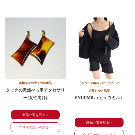
本物志向の大人の装飾品
「スムース編み」にこだわった
タックの天然べっ甲アクセサリ
天然シルク肌着
ー
(女性向け)
HYUUMiL（ヒュウミル）
商品一覧を見る >
商品一覧を見る >
作り手の想いを知る >
作り手の想いを知る >