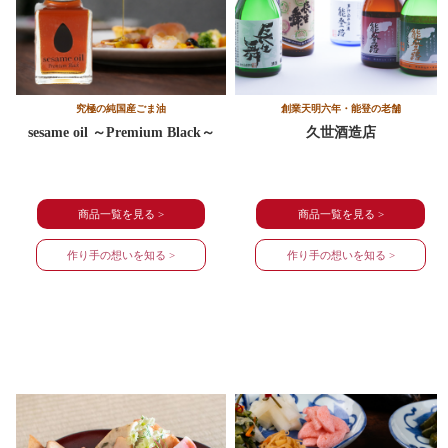
究極の純国産ごま油
創業天明六年・能登の老舗
sesame oil ～Premium Black～
久世酒造店
商品一覧を見る >
商品一覧を見る >
作り手の想いを知る >
作り手の想いを知る >