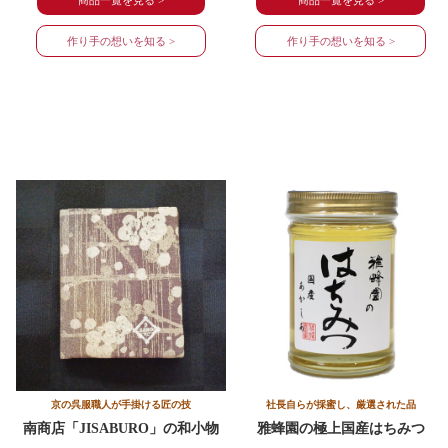
商品一覧を見る >
商品一覧を見る >
作り手の想いを知る >
作り手の想いを知る >
京の呉服職人が手掛ける匠の技
社長自らが採蜜し、厳選された品
南商店「JISABURO」の和小物
雅蜂園の
極上国産はちみつ