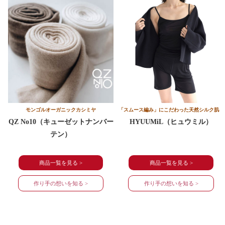
モンゴルオーガニック
カシミヤ
「スムース編み」にこだわった
天然シルク肌着
QZ No10
（キューゼットナンバー
HYUUMiL（ヒュウミル）
テン）
商品一覧を見る >
商品一覧を見る >
作り手の想いを知る >
作り手の想いを知る >