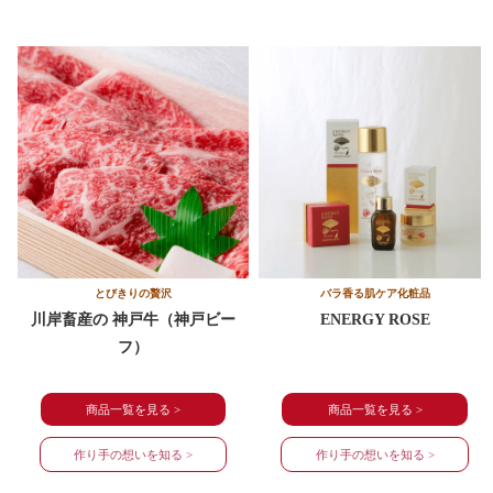
とびきりの贅沢
バラ香る肌ケア化粧品
川岸畜産の 神戸牛（神戸ビー
ENERGY ROSE
フ）
商品一覧を見る >
商品一覧を見る >
作り手の想いを知る >
作り手の想いを知る >