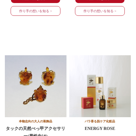
作り手の想いを知る >
作り手の想いを知る >
本物志向の大人の装飾品
バラ香る肌ケア化粧品
タックの天然べっ甲アクセサリ
ENERGY ROSE
ー
(男性向け)