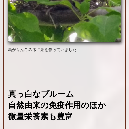
鳥がりんごの木に巣を作っていました
真っ白な
ブルーム
自然由来の
免疫作用の
ほか
微量栄養素も
豊富