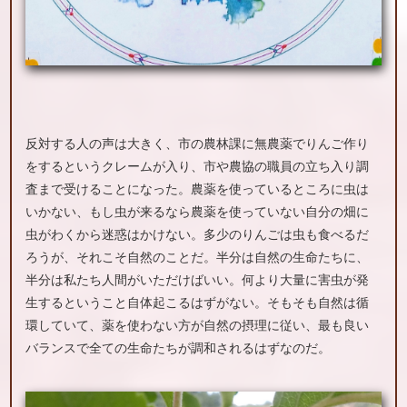
反対する人の声は大きく、市の農林課に無農薬でりんご作り
をするというクレームが入り、市や農協の職員の立ち入り調
査まで受けることになった。農薬を使っているところに虫は
いかない、もし虫が来るなら農薬を使っていない自分の畑に
虫がわくから迷惑はかけない。多少のりんごは虫も食べるだ
ろうが、それこそ自然のことだ。半分は自然の生命たちに、
半分は私たち人間がいただけばいい。何より大量に害虫が発
生するということ自体起こるはずがない。そもそも自然は循
環していて、薬を使わない方が自然の摂理に従い、最も良い
バランスで全ての生命たちが調和されるはずなのだ。