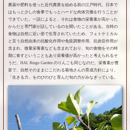
農薬や肥料を使った近代農業を始める前の江戸時代、日本で
はもっと少しの食事でもっとハードな肉体労働を行うことが
できていた。一説によると、それは食物の栄養素が高かった
からだと専門家が話しているのを聞いたことがある。当時の
食物は自然に近い形で生育されていたため、フェトケミカル
と言う自然由来の抗酸化作用や免疫調整作用、抗炎症作用が
含まれ、微量栄養素なども含まれており、旬の食物をその時
期に食すということもあり栄養価が高かったと考えられるそ
うだ。HAL Ringo Garden のりんごも同じなのだ。栄養素が豊
富で、自然そのままにこだわる菊地さんの育成方針により、
「生きる力」をのびのびと育んだ旬の力がみなぎっている。