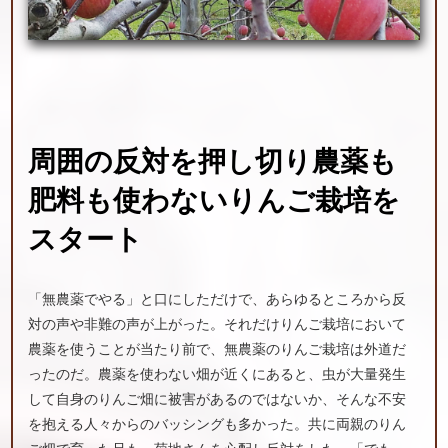
周囲の
反対を
押し切り
農薬も
肥料も
使わない
りんご栽培を
スタート
「無農薬でやる」と口にしただけで、あらゆるところから反
対の声や非難の声が上がった。それだけりんご栽培において
農薬を使うことが当たり前で、無農薬のりんご栽培は外道だ
ったのだ。農薬を使わない畑が近くにあると、虫が大量発生
して自身のりんご畑に被害があるのではないか、そんな不安
を抱える人々からのバッシングも多かった。共に両親のりん