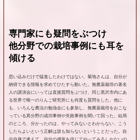
専門家にも
疑問を
ぶつけ
他分野での
栽培事例にも
耳を
傾ける
思い込みだけで猛進したわけではない。菊地さんは、自分が
納得できる情報を求めてひたすら動いた。無農薬栽培の著名
人の講演会にいっては直接質問をぶつけ、同じ黒沢市内にあ
る世界で唯一のりんご研究所にも何度も質問をした。他に
も、いろんな農法の勉強会にも参加し、無農薬栽培をおこな
っている異分野の成功事例や失敗事例を聞いて回った。結局
のところ、分かったのは、やってみないとわからない、こう
したらよいという正解は誰も知らないということだった。自
分自身で考えて、自分の感覚を信じてやってみるしかないの