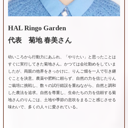
HAL Ringo Garden
代表
菊地 春美さん
幼いころから行動力にあふれ、「やりたい」と思ったことは
すぐに実行してきた菊地さん。かつては会社勤めをしていま
したが、両親の他界をきっかけに、りんご畑を一人で引き継
ぐことを決意。農薬や肥料に頼らず、自然の力を信じたりん
ご栽培に挑戦し、数々の試行錯誤を重ねながら、自然と調和
した農法を追求。自然を尊重し、生命たちの力を信頼する菊
地さんのりんごは、土地や季節の息吹をまるごと感じさせる
味わいで、多くの人々に愛されている。