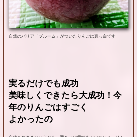
自然のバリア「ブルーム」がついたりんごは真っ白です
実るだけ
でも
成功
美味しく
できたら
大成功！
今
年の
りんごは
すごく
よかったの