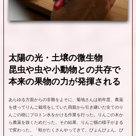
太陽の光・
土壌の
微生物
昆虫や
虫や
小動物との
共存で
本来の
果物の
力が
発揮される
あらゆる方面からの非難をよそに、菊地さんは初年度、農薬
を使ってりんご栽培をしていた両親から引き継いだ全てのり
んごの樹にプロトン水をかける作業を行った。りんごの木か
ら農薬を抜くためだった。その結果、りんご畑の様子がまる
で変わった。「蛙がたくさんやってきて、ぴょんぴょん、ぴ