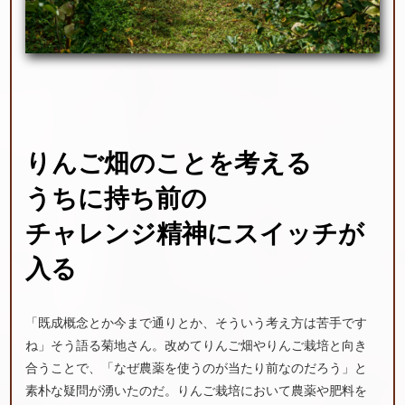
りんご畑の
ことを
考える
うちに
持ち前の
チャレンジ精神
に
スイッチが
入る
「既成概念とか今まで通りとか、そういう考え方は苦手です
ね」そう語る菊地さん。改めてりんご畑やりんご栽培と向き
合うことで、「なぜ農薬を使うのが当たり前なのだろう」と
素朴な疑問が湧いたのだ。りんご栽培において農薬や肥料を