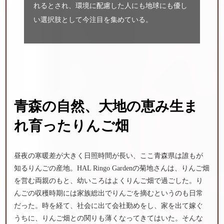
れるとされ、環境に配慮した人にも地球にも優し
い選択肢として今注目を集めている。
青森の自然、
大地の恵み
生ま
れ
育った
りんご畑
昼夜の寒暖差が大きく日照時間が長い、ここ青森県は誰もが
知るりんごの産地。HAL Ringo Gardenの菊地さんは、りんご畑
を営む両親のもと、幼いころはよくりんご畑で過ごした。り
んごの収穫時期には家族総出でりんごを摘むというのも日常
だった。時を経て、社会に出て会社勤めをし、家を出て嫁ぐ
うちに、りんご畑との関りも薄くなってきてはいた。そんな