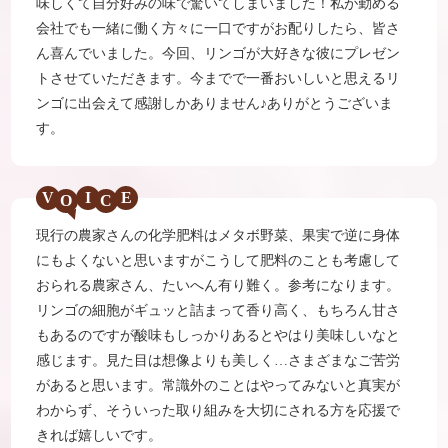
味しくて自分好みの味で驚いてしまいました！私が勤める
会社でも一緒に働く方々に一口ですがお配りしたら、皆さ
ん喜んでいました。今回、リンゴが大好きな彼にプレゼン
トさせていただきます。今までで一番おいしいと思えるリ
ンゴに出会えて感謝しかありません♪ありがとうございま
す。
V
I
E
現行の農家さんの化学肥料はメタボ野菜、果実で逆に身体
にもよくないと思いますがこうして肥料のことも考慮して
おられる農家さん、たいへん有り難く。参考になります。
リンゴの細胞がギュッと詰まって香り高く、もちろん甘さ
もあるのですが酸味もしっかりあるとやはり美味しいなと
感じます。見た目は想像よりも美しく…さまざまなご苦労
があると思います。常識外のことはやってみないと真実が
わからず、そういった取り組みを大切にされる方を応援で
きれば嬉しいです。