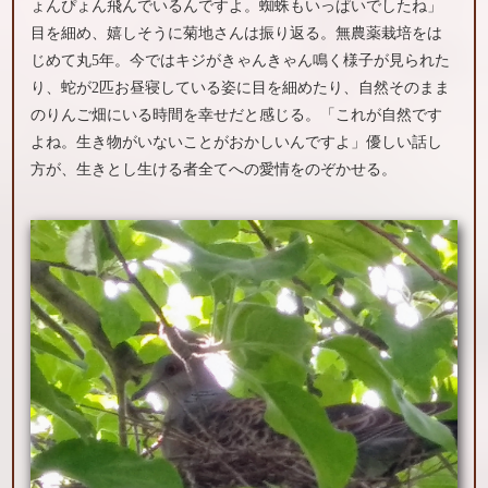
ょんぴょん飛んでいるんですよ。蜘蛛もいっぱいでしたね」
目を細め、嬉しそうに菊地さんは振り返る。無農薬栽培をは
じめて丸5年。今ではキジがきゃんきゃん鳴く様子が見られた
り、蛇が2匹お昼寝している姿に目を細めたり、自然そのまま
のりんご畑にいる時間を幸せだと感じる。「これが自然です
よね。生き物がいないことがおかしいんですよ」優しい話し
方が、生きとし生ける者全てへの愛情をのぞかせる。