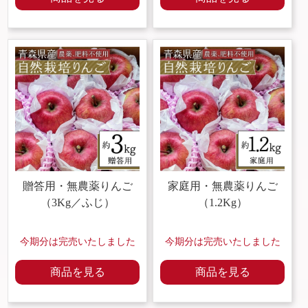
贈答用・
無農薬りんご
家庭用・
無農薬りんご
（3Kg／ふじ）
（1.2Kg）
今期分は完売いたしました
今期分は完売いたしました
商品を見る
商品を見る