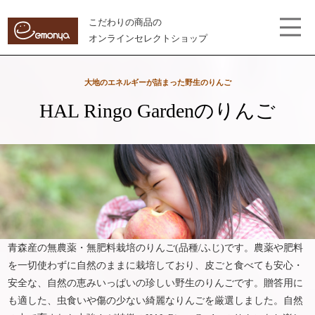
こだわりの商品の
オンラインセレクトショップ
大地の
エネルギーが
詰まった
野生のりんご
HAL
Ringo Garden
の
りんご
青森産の無農薬・無肥料栽培のりんご(品種/ふじ)です。農薬や肥料
を一切使わずに自然のままに栽培しており、皮ごと食べても安心・
安全な、自然の恵みいっぱいの珍しい野生のりんごです。贈答用に
も適した、虫食いや傷の少ない綺麗なりんごを厳選しました。自然