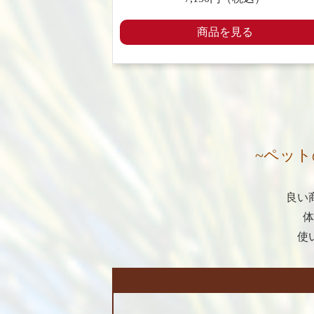
商品を見る
~
ペット
良い
体
使