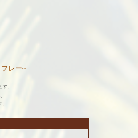
スプレー
~
ます。
、
す。