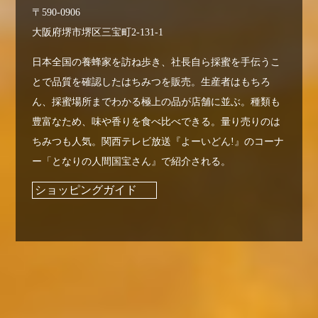
〒590-0906
大阪府堺市堺区三宝町2-131-1
日本全国の養蜂家を訪ね歩き、社長自ら採蜜を手伝うこ
とで品質を確認したはちみつを販売。生産者はもちろ
ん、採蜜場所までわかる極上の品が店舗に並ぶ。種類も
豊富なため、味や香りを食べ比べできる。量り売りのは
ちみつも人気。関西テレビ放送『よーいどん!』のコーナ
ー「となりの人間国宝さん』で紹介される。
ショッピングガイド