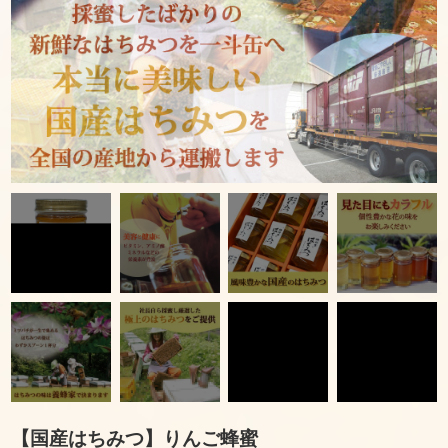
【国産はちみつ】りんご蜂蜜